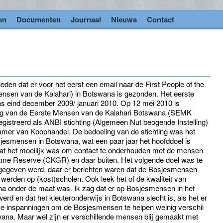
en
Documenten
Journaal
Nieuws
Contact
leden dat er voor het eerst een email naar de First People of the
ensen van de Kalahari) in Botswana is gezonden. Het eerste
 eind december 2009/ januari 2010. Op 12 mei 2010 is
ning van de Eerste Mensen van de Kalahari Botswana (SEMK
gistreerd als ANBI stichting (Algemeen Nut beogende Instelling)
amer van Koophandel. De bedoeling van de stichting was het
esmensen in Botswana, wat een paar jaar het hoofddoel is
at het moeilijk was om contact te onderhouden met de mensen
Game Reserve (CKGR) en daar buiten. Het volgende doel was te
 gegeven werd, daar er berichten waren dat de Bosjesmensen
werden op (kost)scholen. Ook leek het of de kwaliteit van
na onder de maat was. Ik zag dat er op Bosjesmensen in het
d en dat het kleuteronderwijs in Botswana slecht is, als het er
onze inspanningen om de Bosjesmensen te helpen weinig verschil
ana. Maar wel zijn er verschillende mensen blij gemaakt met