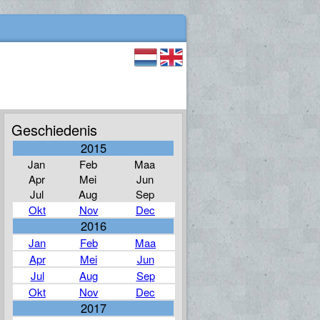
Geschiedenis
2015
Jan
Feb
Maa
Apr
Mei
Jun
Jul
Aug
Sep
Okt
Nov
Dec
2016
Jan
Feb
Maa
Apr
Mei
Jun
Jul
Aug
Sep
Okt
Nov
Dec
2017