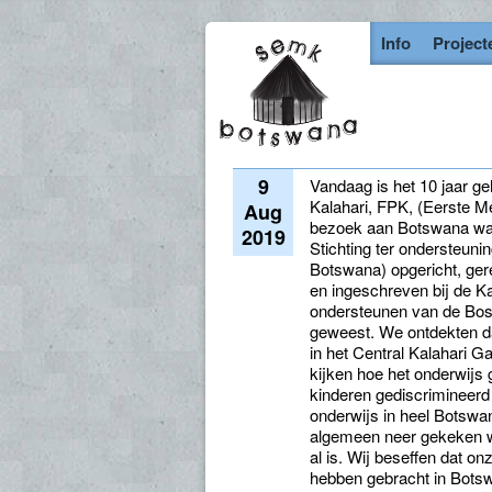
Info
Project
9
Vandaag is het 10 jaar ge
Kalahari, FPK, (Eerste M
Aug
bezoek aan Botswana was
2019
Stichting ter ondersteu
Botswana) opgericht, gere
en ingeschreven bij de K
ondersteunen van de Bosj
geweest. We ontdekten d
in het Central Kalahari 
kijken hoe het onderwijs
kinderen gediscrimineerd 
onderwijs in heel Botswa
algemeen neer gekeken wer
al is. Wij beseffen dat 
hebben gebracht in Botsw