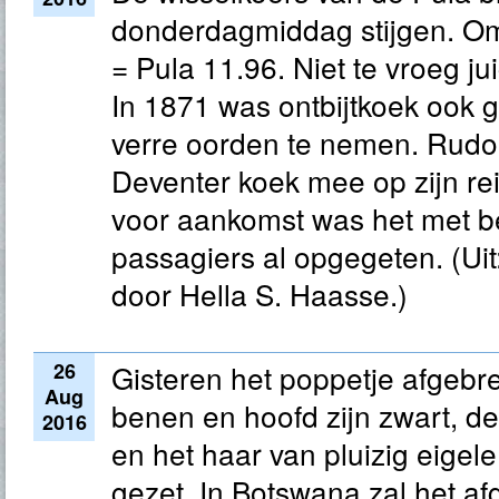
donderdagmiddag stijgen. Om
= Pula 11.96. Niet te vroeg ju
In 1871 was ontbijtkoek ook 
verre oorden te nemen. Rudo
Deventer koek mee op zijn re
voor aankomst was het met b
passagiers al opgegeten. (Uit
door Hella S. Haasse.)
26
Gisteren het poppetje afgebr
Aug
benen en hoofd zijn zwart, de
2016
en het haar van pluizig eigele
gezet. In Botswana zal het a