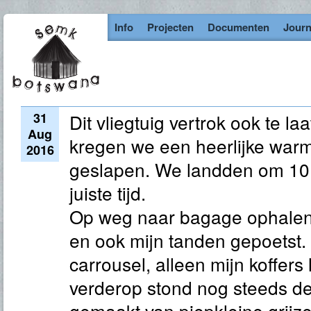
Info
Projecten
Documenten
Journ
31
Dit vliegtuig vertrok ook te l
Aug
kregen we een heerlijke warm
2016
geslapen. We landden om 10 
juiste tijd.
Op weg naar bagage ophalen 
en ook mijn tanden gepoetst. H
carrousel, alleen mijn koffers
verderop stond nog steeds de 
gemaakt van piepkleine grijze 