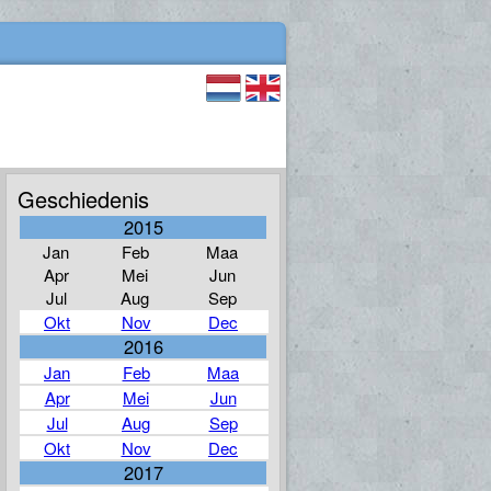
Geschiedenis
2015
Jan
Feb
Maa
Apr
Mei
Jun
Jul
Aug
Sep
Okt
Nov
Dec
2016
Jan
Feb
Maa
Apr
Mei
Jun
Jul
Aug
Sep
Okt
Nov
Dec
2017