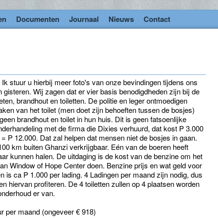
en
Documenten
Journaal
Nieuws
Contact
Ik stuur u hierbij meer foto's van onze bevindingen tijdens ons
gisteren. Wij zagen dat er vier basis benodigdheden zijn bij de
en, brandhout en toiletten. De politie en leger ontmoedigen
en van het toilet (men doet zijn behoeften tussen de bosjes)
een brandhout en toilet in hun huis. Dit is geen fatsoenlijke
nderhandeling met de firma die Dixies verhuurd, dat kost P 3.000
= P 12.000. Dat zal helpen dat mensen niet de bosjes in gaan.
 100 km buiten Ghanzi verkrijgbaar. Eén van de boeren heeft
aar kunnen halen. De uitdaging is de kost van de benzine om het
 kan Window of Hope Center doen. Benzine prijs en wat geld voor
 is ca P 1.000 per lading. 4 Ladingen per maand zijn nodig, dus
en hiervan profiteren. De 4 toiletten zullen op 4 plaatsen worden
 onderhoud er van.
uur per maand (ongeveer € 918)