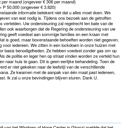
ut per maand (ongeveer € 306 per maand)
, = P 50.000 (ongeveer € 3.820)
staande informatie betekent niet dat u alles moet doen. We
 geven van wat nodig is. Tijdens ons bezoek aan de getroffen
ns vertelden. Uw ondersteuning zal regelrecht ten bate van de
llen ook waarborgen dat de Regering de ondersteuning van uw
ering geeft voedsel aan sommige families en een kraan met
. Dat is goed, maar bovenstaande behoeften worden niet gegeven.
g voor iedereen. We zitten in een lockdown in onze huizen met
oor basis benodigdheden. Ze hebben voedsel zonder gas om op
Als de politie en leger hen op straat vinden worden ze verteld hun
en naar huis te gaan. Dit is geen eerlijke behandeling. Toen de
d er niet gekeken naar de leefstijl van de verschillende
ana. Ze kwamen met de aanpak van één maat past iedereen,
ast. Ik zal u onze bevindingen blijven sturen. Dank U.
i van het Windows of Hope Center in Ghanzi meldde dat het