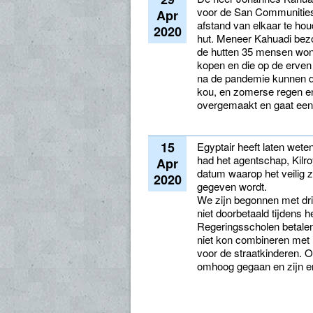
voor de San Communities
Apr
afstand van elkaar te ho
2020
hut. Meneer Kahuadi bezo
de hutten 35 mensen wone
kopen en die op de erven 
na de pandemie kunnen de
kou, en zomerse regen e
overgemaakt en gaat een 
15
Egyptair heeft laten wete
had het agentschap, Kilro
Apr
datum waarop het veilig 
2020
gegeven wordt.
We zijn begonnen met dri
niet doorbetaald tijdens h
Regeringsscholen betalen
niet kon combineren met 
voor de straatkinderen. O
omhoog gegaan en zijn e