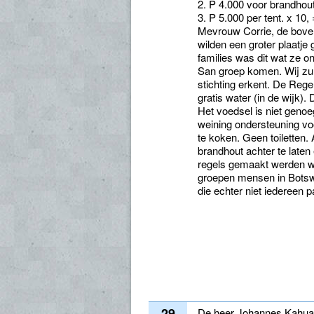
2. P 4.000 voor brandho
3. P 5.000 per tent. x 10
Mevrouw Corrie, de boven
wilden een groter plaatje
families was dit wat ze o
San groep komen. Wij zu
stichting erkent. De Reg
gratis water (in de wijk)
Het voedsel is niet genoe
weining ondersteuning v
te koken. Geen toiletten. 
brandhout achter te laten 
regels gemaakt werden wer
groepen mensen in Botsw
die echter niet iedereen p
29
De heer Johannes Kahuad