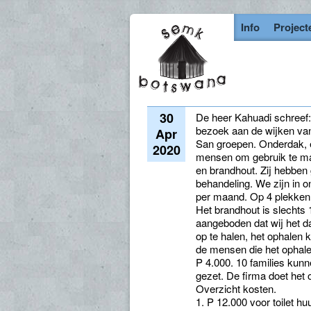
Info
Project
30
De heer Kahuadi schreef: 
bezoek aan de wijken van 
Apr
San groepen. Onderdak, et
2020
mensen om gebruik te mak
en brandhout. Zij hebben g
behandeling. We zijn in o
per maand. Op 4 plekken 
Het brandhout is slechts
aangeboden dat wij het d
op te halen, het ophalen
de mensen die het ophalen
P 4.000. 10 families kunn
gezet. De firma doet het
Overzicht kosten.
1. P 12.000 voor toilet h