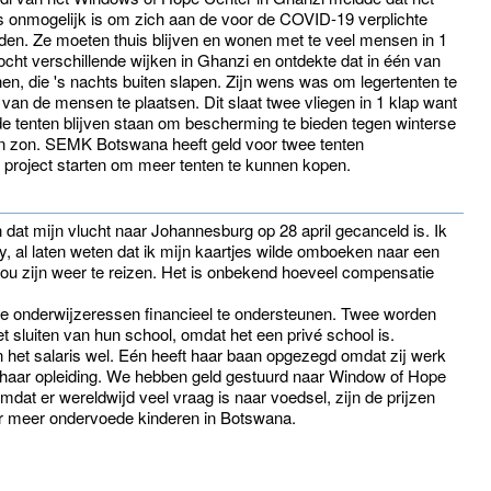
 onmogelijk is om zich aan de voor de COVID-19 verplichte
uden. Ze moeten thuis blijven en wonen met te veel mensen in 1
cht verschillende wijken in Ghanzi en ontdekte dat in één van
n, die 's nachts buiten slapen. Zijn wens was om legertenten te
van de mensen te plaatsen. Dit slaat twee vliegen in 1 klap want
 tenten blijven staan om bescherming te bieden tegen winterse
n zon. SEMK Botswana heeft geld voor twee tenten
project starten om meer tenten te kunnen kopen.
n dat mijn vlucht naar Johannesburg op 28 april gecanceld is. Ik
y, al laten weten dat ik mijn kaartjes wilde omboeken naar een
zou zijn weer te reizen. Het is onbekend hoeveel compensatie
e onderwijzeressen financieel te ondersteunen. Twee worden
et sluiten van hun school, omdat het een privé school is.
 het salaris wel. Eén heeft haar baan opgezegd omdat zij werk
haar opleiding. We hebben geld gestuurd naar Window of Hope
mdat er wereldwijd veel vraag is naar voedsel, zijn de prijzen
r meer ondervoede kinderen in Botswana.