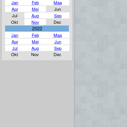
Jan
Feb
Maa
Apr
Mei
Jun
Jul
Aug
Sep
Okt
Nov
Dec
2022
Jan
Feb
Maa
Apr
Mei
Jun
Jul
Aug
Sep
Okt
Nov
Dec