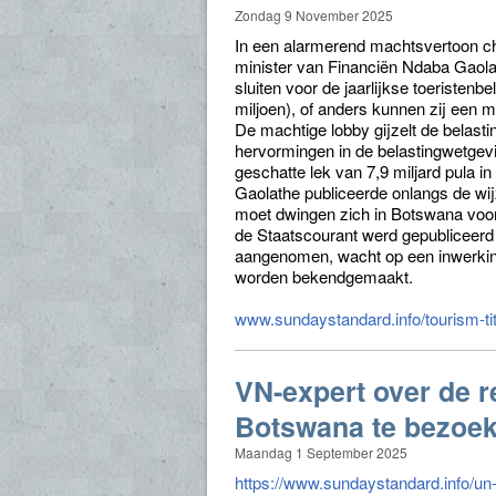
Zondag 9 November 2025
In een alarmerend machtsvertoon cha
minister van Financiën Ndaba Gaola
sluiten voor de jaarlijkse toeristen
miljoen), of anders kunnen zij een 
De machtige lobby gijzelt de belasti
hervormingen in de belastingwetgevin
geschatte lek van 7,9 miljard pula in
Gaolathe publiceerde onlangs de wi
moet dwingen zich in Botswana voor
de Staatscourant werd gepubliceer
aangenomen, wacht op een inwerkingt
worden bekendgemaakt.
www.sundaystandard.info/tourism-tit
VN-expert over de 
Botswana te bezoe
Maandag 1 September 2025
https://www.sundaystandard.info/un-