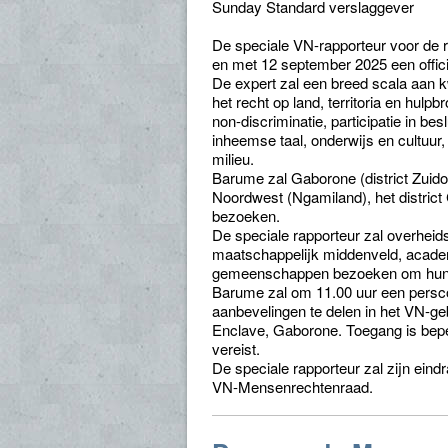
Sunday Standard verslaggever
De speciale VN-rapporteur voor de r
en met 12 september 2025 een offic
De expert zal een breed scala aan
het recht op land, territoria en hulp
non-discriminatie, participatie in 
inheemse taal, onderwijs en cultuur
milieu.
Barume zal Gaborone (district Zuidoost
Noordwest (Ngamiland), het district
bezoeken.
De speciale rapporteur zal overheid
maatschappelijk middenveld, acade
gemeenschappen bezoeken om hun pr
Barume zal om 11.00 uur een persco
aanbevelingen te delen in het VN-
Enclave, Gaborone. Toegang is beperk
vereist.
De speciale rapporteur zal zijn ein
VN-Mensenrechtenraad.