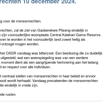
rechten 10 december 2024.
g voor de mensenrechten.
chten, zal de ziel van Gaoberekwe Pitseng eindelijk in
n zijn voorouderlijke woonplaats Central Kalahari Game Reserve.
ven te worden in het voorouderlijk land zowel heilig als
nd ontzegd mogen worden.
et CKGR vandaag was bitterzoet. Een beslissing die zo duidelijk
uitgesteld, wat een weerspiegeling was van een eerdere
 moment dient als een aangrijpende herinnering aan het belang
en respect voor alle individuen.
et centraal stellen van mensenrechten in haar beleid en ervoor
d nooit wordt herhaald. Vandaag prevaleerden de mensenrechten
e eindelijk in vrede zijn.
de rusten.