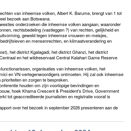
echten van inheemse volken, Albert K. Barume, brengt van 1 tot
ieel bezoek aan Botswana.
 kwesties onderzoeken die inheemse volken aangaan, waaronder
bronnen, rechtsbedeling (vastleggen ?) van rechten, gelijkheid en
besluitvorming, geweld tegen inheemse vrouwen en meisjes,
, bedrijfsleven en mensenrechten, en klimaatverandering en
), het district Kgalagadi, het district Ghanzi, het district
 Centraal en het wildreservaat Central Kalahari Game Reserve
sfunctionarissen, organisaties van inheemse volken, het
mici en VN-vertegenwoordigers ontmoeten. Hij zal ook inheemse
ioriteiten en zorgen te bespreken.
nferentie houden om zijn voorlopige bevindingen en
gebouw, hoek Khama Crescent & President's Drive, Government
t tot geaccrediteerde journalisten en registratie vooraf is
drapport over het bezoek in september 2026 presenteren aan de