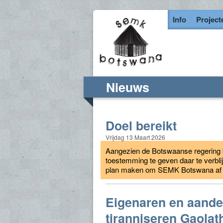
Info
Project
Nieuws
Doel bereikt
Vrijdag 13 Maart 2026
Aangezien de Botswaanse regering b
toestemming te geven daar te verbli
plan maken om SEMK Botswana af te
Eigenaren en aande
tiranniseren Gaolat