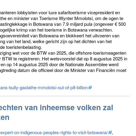
nteren lobbyisten voor luxe safaritoerisme vicepresident en
the en minister van Toerisme Wynter Mmolotsi, om de ogen te
belastinglekkage in Botswana van 7.9 miljard pula (ongeveer € 500
mogelijke krimp van het toerisme in Botswana verwachten.
ngsoevereiniteit van Botswana en blokkeert het uitvoeren van
g van het land, welke gericht zijn op het dichten van het
 de toeristenbelasting.
jziging wet voor de BTW van 2025, die offshore-toerismeagenten
 BTW te registreren. Het wetsvoorstel dat op 8 augustus 2025 in
d en op 14 augustus 2025 door de Nationale Assemblee werd
reding datum die officieel door de Minister van Financiën moet
ans-bully-gaolathe-mmolotsi-out-of-p8-billion
rechten van inheemse volken zal
ken
expert-on-indigenous-peoples-rights-to-visit-botswana/
,