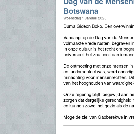
Dag van de Mensen
Botswana
Woensdag 1 Januari 2025
Duma Gideon Boko. Een overwinnin
Vandaag, op de Dag van de Mensenre
volmaakte vrede rusten, begraven i
In onze cultuur is het recht om begra
universeel, het zou nooit aan iema
De ontmoeting met onze mensen in h
en fundamenteel was, werd onnodig 
minachting voor mensenrechten. Dit
van het hooghouden van waardigheid 
Onze regering blijft toegewijd aan h
zorgen dat dergelijke gerechtighei
en kunnen zowel het gezin als de nati
Moge de ziel van Gaoberekwe in vre