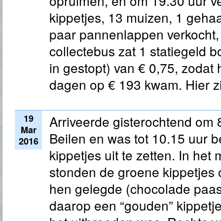
opruimen, en om 19.30 uur ve
kippetjes, 13 muizen, 1 gehaa
paar pannenlappen verkocht, t
collectebus zat 1 statiegeld b
in gestopt) van € 0,75, zodat 
dagen op € 193 kwam. Hier zi
19
Arriveerde gisterochtend om 
Mar
Beilen en was tot 10.15 uur 
2016
kippetjes uit te zetten. In het
stonden de groene kippetjes
hen gelegde (chocolade paas-
daarop een “gouden” kippetje 