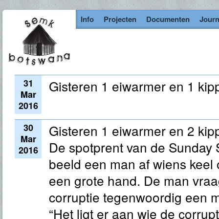
Info
Projecten
Documenten
Journ
31
Gisteren 1 eiwarmer en 1 kipp
Mar
2016
30
Gisteren 1 eiwarmer en 2 kipp
Mar
De spotprent van de Sunday
2016
beeld een man af wiens keel
een grote hand. De man vraagt
corruptie tegenwoordig een 
“Het ligt er aan wie de corrupt