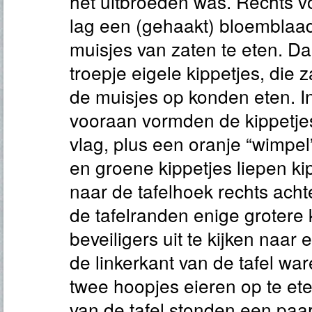
het uitbroeden was. Rechts v
lag een (gehaakt) bloemblaa
muisjes van zaten te eten. Da
troepje eigele kippetjes, die z
de muisjes op konden eten. I
vooraan vormden de kippetje
vlag, plus een oranje “wimpel
en groene kippetjes liepen ki
naar de tafelhoek rechts acht
de tafelranden enige grotere 
beveiligers uit te kijken naar
de linkerkant van de tafel wa
twee hoopjes eieren op te ete
van de tafel stonden een paa