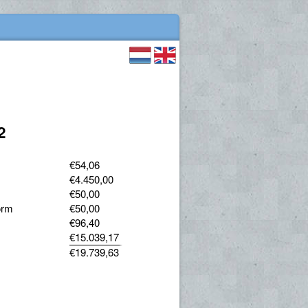
2
€54,06
€4.450,00
€50,00
orm
€50,00
€96,40
€15.039,17
€19.739,63