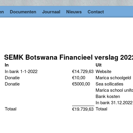
en
Documenten
Journaal
Nieuws
Contact
SEMK Botswana Financieel verslag 202
In
Uit
In bank 1-1-2022
€14.729,63
Website
Donatie
€10,00
Marica schoolgeld
Donatie
€5000,00
Sea sollicaties
Marica school unif
Bank kosten
In bank 31.12.2022
Totaal
Totaal
€19.739,63