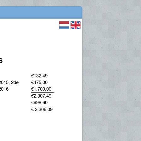
6
€132,49
2015, 2de
€475,00
2016
€1.700,00
€2.307,49
€998,60
€ 3.306,09