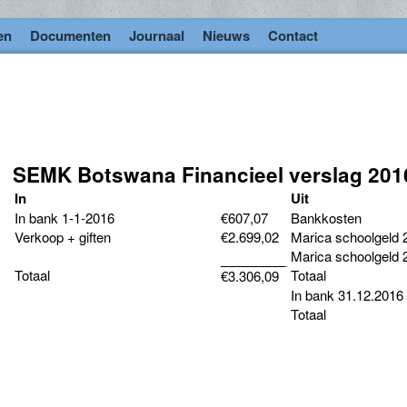
en
Documenten
Journaal
Nieuws
Contact
SEMK Botswana Financieel verslag 201
In
Uit
In bank 1-1-2016
€607,07
Bankkosten
Verkoop + giften
€2.699,02
Marica schoolgeld 
Marica schoolgeld 
Totaal
Totaal
€3.306,09
In bank 31.12.2016
Totaal