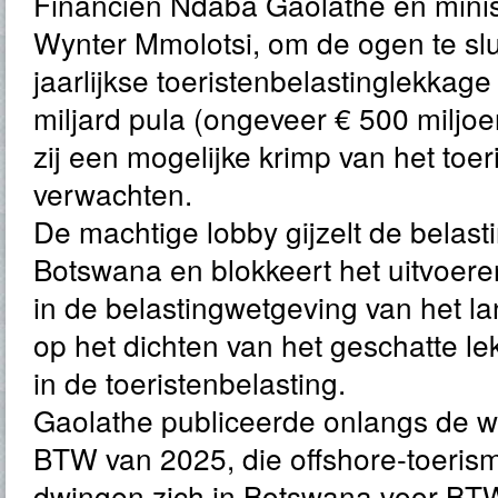
Financiën Ndaba Gaolathe en minis
Wynter Mmolotsi, om de ogen te slu
jaarlijkse toeristenbelastinglekkag
miljard pula (ongeveer € 500 miljo
zij een mogelijke krimp van het toe
verwachten.
De machtige lobby gijzelt de belast
Botswana en blokkeert het uitvoer
in de belastingwetgeving van het lan
op het dichten van het geschatte lek
in de toeristenbelasting.
Gaolathe publiceerde onlangs de wi
BTW van 2025, die offshore-toeri
dwingen zich in Botswana voor BTW 