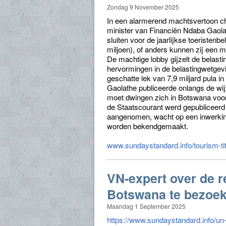
Zondag 9 November 2025
In een alarmerend machtsvertoon cha
minister van Financiën Ndaba Gaola
sluiten voor de jaarlijkse toeristen
miljoen), of anders kunnen zij een 
De machtige lobby gijzelt de belasti
hervormingen in de belastingwetgevin
geschatte lek van 7,9 miljard pula in
Gaolathe publiceerde onlangs de wi
moet dwingen zich in Botswana voor
de Staatscourant werd gepubliceer
aangenomen, wacht op een inwerkingt
worden bekendgemaakt.
www.sundaystandard.info/tourism-tit
VN-expert over de 
Botswana te bezoe
Maandag 1 September 2025
https://www.sundaystandard.info/un-