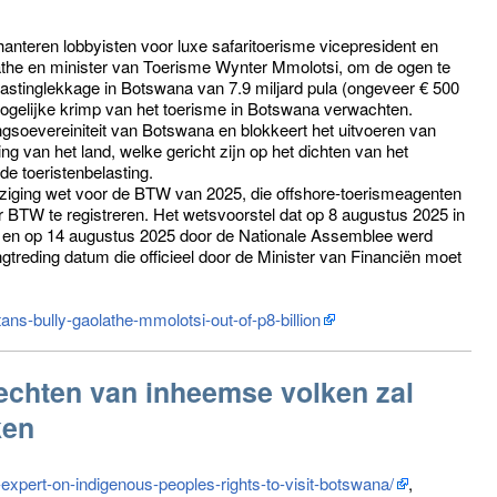
nteren lobbyisten voor luxe safaritoerisme vicepresident en
the en minister van Toerisme Wynter Mmolotsi, om de ogen te
belastinglekkage in Botswana van 7.9 miljard pula (ongeveer € 500
mogelijke krimp van het toerisme in Botswana verwachten.
ngsoevereiniteit van Botswana en blokkeert het uitvoeren van
g van het land, welke gericht zijn op het dichten van het
 de toeristenbelasting.
jziging wet voor de BTW van 2025, die offshore-toerismeagenten
 BTW te registreren. Het wetsvoorstel dat op 8 augustus 2025 in
d en op 14 augustus 2025 door de Nationale Assemblee werd
reding datum die officieel door de Minister van Financiën moet
ans-bully-gaolathe-mmolotsi-out-of-p8-billion
rechten van inheemse volken zal
ken
expert-on-indigenous-peoples-rights-to-visit-botswana/
,