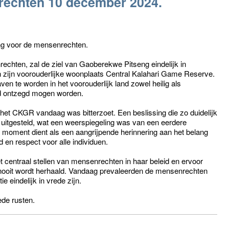
rechten 10 december 2024.
g voor de mensenrechten.
chten, zal de ziel van Gaoberekwe Pitseng eindelijk in
n zijn voorouderlijke woonplaats Central Kalahari Game Reserve.
ven te worden in het voorouderlijk land zowel heilig als
nd ontzegd mogen worden.
et CKGR vandaag was bitterzoet. Een beslissing die zo duidelijk
uitgesteld, wat een weerspiegeling was van een eerdere
 moment dient als een aangrijpende herinnering aan het belang
en respect voor alle individuen.
et centraal stellen van mensenrechten in haar beleid en ervoor
d nooit wordt herhaald. Vandaag prevaleerden de mensenrechten
e eindelijk in vrede zijn.
de rusten.