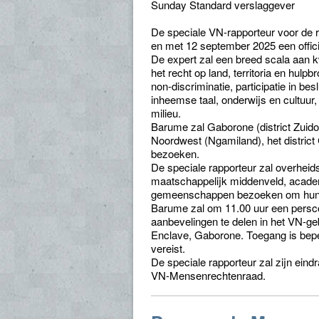
Sunday Standard verslaggever
De speciale VN-rapporteur voor de r
en met 12 september 2025 een offic
De expert zal een breed scala aan
het recht op land, territoria en hulp
non-discriminatie, participatie in 
inheemse taal, onderwijs en cultuur
milieu.
Barume zal Gaborone (district Zuidoost
Noordwest (Ngamiland), het district
bezoeken.
De speciale rapporteur zal overheid
maatschappelijk middenveld, acade
gemeenschappen bezoeken om hun pr
Barume zal om 11.00 uur een persco
aanbevelingen te delen in het VN-
Enclave, Gaborone. Toegang is beperk
vereist.
De speciale rapporteur zal zijn ein
VN-Mensenrechtenraad.