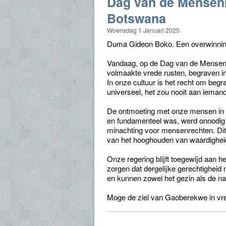
Dag van de Mensen
Botswana
Woensdag 1 Januari 2025
Duma Gideon Boko. Een overwinnin
Vandaag, op de Dag van de Mensenre
volmaakte vrede rusten, begraven i
In onze cultuur is het recht om begra
universeel, het zou nooit aan iema
De ontmoeting met onze mensen in h
en fundamenteel was, werd onnodig 
minachting voor mensenrechten. Dit
van het hooghouden van waardigheid 
Onze regering blijft toegewijd aan h
zorgen dat dergelijke gerechtighei
en kunnen zowel het gezin als de nati
Moge de ziel van Gaoberekwe in vre