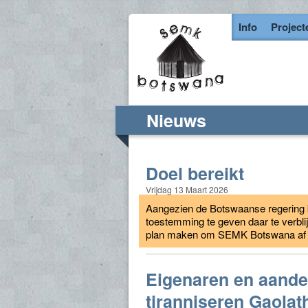
Info
Project
Nieuws
Doel bereikt
Vrijdag 13 Maart 2026
Aangezien de Botswaanse regering b
toestemming te geven daar te verbli
plan maken om SEMK Botswana af te
Eigenaren en aande
tiranniseren Gaolat