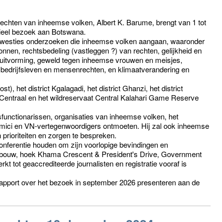
echten van inheemse volken, Albert K. Barume, brengt van 1 tot
ieel bezoek aan Botswana.
 kwesties onderzoeken die inheemse volken aangaan, waaronder
bronnen, rechtsbedeling (vastleggen ?) van rechten, gelijkheid en
besluitvorming, geweld tegen inheemse vrouwen en meisjes,
, bedrijfsleven en mensenrechten, en klimaatverandering en
), het district Kgalagadi, het district Ghanzi, het district
 Centraal en het wildreservaat Central Kalahari Game Reserve
sfunctionarissen, organisaties van inheemse volken, het
mici en VN-vertegenwoordigers ontmoeten. Hij zal ook inheemse
ioriteiten en zorgen te bespreken.
nferentie houden om zijn voorlopige bevindingen en
gebouw, hoek Khama Crescent & President's Drive, Government
t tot geaccrediteerde journalisten en registratie vooraf is
drapport over het bezoek in september 2026 presenteren aan de