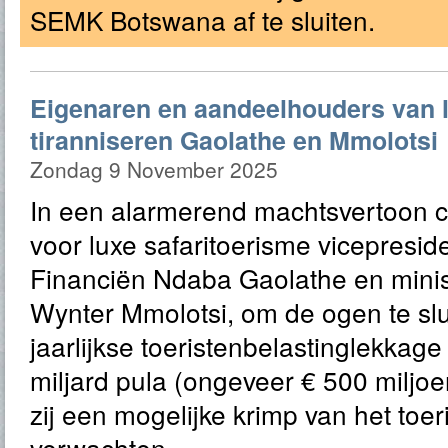
SEMK Botswana af te sluiten.
Eigenaren en aandeelhouders van 
tiranniseren Gaolathe en Mmolotsi
Zondag 9 November 2025
In een alarmerend machtsvertoon c
voor luxe safaritoerisme vicepresid
Financiën Ndaba Gaolathe en minis
Wynter Mmolotsi, om de ogen te slu
jaarlijkse toeristenbelastinglekkag
miljard pula (ongeveer € 500 miljo
zij een mogelijke krimp van het toe
verwachten.