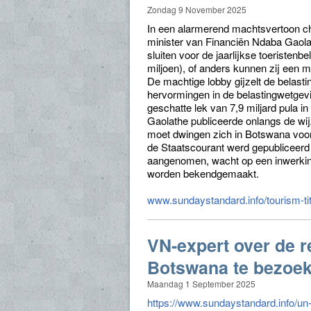
Zondag 9 November 2025
In een alarmerend machtsvertoon cha
minister van Financiën Ndaba Gaola
sluiten voor de jaarlijkse toeristen
miljoen), of anders kunnen zij een 
De machtige lobby gijzelt de belasti
hervormingen in de belastingwetgevin
geschatte lek van 7,9 miljard pula in
Gaolathe publiceerde onlangs de wi
moet dwingen zich in Botswana voor
de Staatscourant werd gepubliceer
aangenomen, wacht op een inwerkingt
worden bekendgemaakt.
www.sundaystandard.info/tourism-tit
VN-expert over de 
Botswana te bezoe
Maandag 1 September 2025
https://www.sundaystandard.info/un-