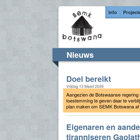
Info
Project
Nieuws
Doel bereikt
Vrijdag 13 Maart 2026
Aangezien de Botswaanse regering b
toestemming te geven daar te verbli
plan maken om SEMK Botswana af te
Eigenaren en aande
tiranniseren Gaolat