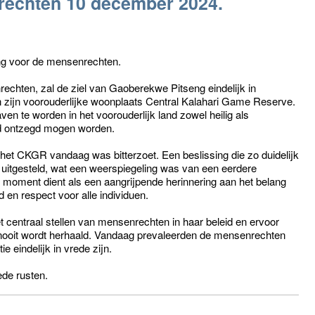
rechten 10 december 2024.
g voor de mensenrechten.
chten, zal de ziel van Gaoberekwe Pitseng eindelijk in
n zijn voorouderlijke woonplaats Central Kalahari Game Reserve.
ven te worden in het voorouderlijk land zowel heilig als
nd ontzegd mogen worden.
et CKGR vandaag was bitterzoet. Een beslissing die zo duidelijk
uitgesteld, wat een weerspiegeling was van een eerdere
 moment dient als een aangrijpende herinnering aan het belang
en respect voor alle individuen.
et centraal stellen van mensenrechten in haar beleid en ervoor
d nooit wordt herhaald. Vandaag prevaleerden de mensenrechten
e eindelijk in vrede zijn.
de rusten.