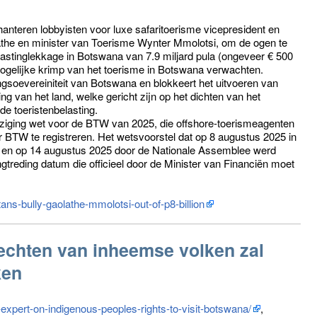
nteren lobbyisten voor luxe safaritoerisme vicepresident en
the en minister van Toerisme Wynter Mmolotsi, om de ogen te
belastinglekkage in Botswana van 7.9 miljard pula (ongeveer € 500
mogelijke krimp van het toerisme in Botswana verwachten.
ngsoevereiniteit van Botswana en blokkeert het uitvoeren van
g van het land, welke gericht zijn op het dichten van het
 de toeristenbelasting.
jziging wet voor de BTW van 2025, die offshore-toerismeagenten
 BTW te registreren. Het wetsvoorstel dat op 8 augustus 2025 in
d en op 14 augustus 2025 door de Nationale Assemblee werd
reding datum die officieel door de Minister van Financiën moet
ans-bully-gaolathe-mmolotsi-out-of-p8-billion
rechten van inheemse volken zal
ken
expert-on-indigenous-peoples-rights-to-visit-botswana/
,