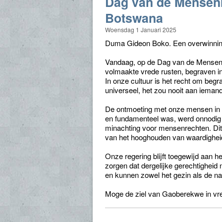
Dag van de Mensen
Botswana
Woensdag 1 Januari 2025
Duma Gideon Boko. Een overwinnin
Vandaag, op de Dag van de Mensenre
volmaakte vrede rusten, begraven i
In onze cultuur is het recht om begra
universeel, het zou nooit aan iema
De ontmoeting met onze mensen in h
en fundamenteel was, werd onnodig 
minachting voor mensenrechten. Dit
van het hooghouden van waardigheid 
Onze regering blijft toegewijd aan h
zorgen dat dergelijke gerechtighei
en kunnen zowel het gezin als de nati
Moge de ziel van Gaoberekwe in vre