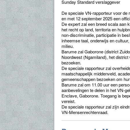
Sunday Standard verslaggever
De speciale VN-rapporteur voor de r
en met 12 september 2025 een offic
De expert zal een breed scala aan
het recht op land, territoria en hulp
non-discriminatie, participatie in 
inheemse taal, onderwijs en cultuur
milieu.
Barume zal Gaborone (district Zuidoost
Noordwest (Ngamiland), het district
bezoeken.
De speciale rapporteur zal overheid
maatschappelijk middenveld, acade
gemeenschappen bezoeken om hun pr
Barume zal om 11.00 uur een persco
aanbevelingen te delen in het VN-
Enclave, Gaborone. Toegang is beperk
vereist.
De speciale rapporteur zal zijn ein
VN-Mensenrechtenraad.