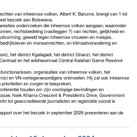
echten van inheemse volken, Albert K. Barume, brengt van 1 tot
ieel bezoek aan Botswana.
 kwesties onderzoeken die inheemse volken aangaan, waaronder
bronnen, rechtsbedeling (vastleggen ?) van rechten, gelijkheid en
besluitvorming, geweld tegen inheemse vrouwen en meisjes,
, bedrijfsleven en mensenrechten, en klimaatverandering en
), het district Kgalagadi, het district Ghanzi, het district
 Centraal en het wildreservaat Central Kalahari Game Reserve
sfunctionarissen, organisaties van inheemse volken, het
mici en VN-vertegenwoordigers ontmoeten. Hij zal ook inheemse
ioriteiten en zorgen te bespreken.
nferentie houden om zijn voorlopige bevindingen en
gebouw, hoek Khama Crescent & President's Drive, Government
t tot geaccrediteerde journalisten en registratie vooraf is
drapport over het bezoek in september 2026 presenteren aan de