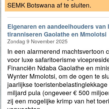
SEMK Botswana af te sluiten.
Eigenaren en aandeelhouders van 
tiranniseren Gaolathe en Mmolotsi
Zondag 9 November 2025
In een alarmerend machtsvertoon c
voor luxe safaritoerisme vicepresid
Financiën Ndaba Gaolathe en minis
Wynter Mmolotsi, om de ogen te slu
jaarlijkse toeristenbelastinglekkag
miljard pula (ongeveer € 500 miljo
zij een mogelijke krimp van het toe
verwachten.