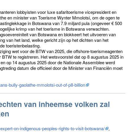
nteren lobbyisten voor luxe safaritoerisme vicepresident en
the en minister van Toerisme Wynter Mmolotsi, om de ogen te
belastinglekkage in Botswana van 7.9 miljard pula (ongeveer € 500
mogelijke krimp van het toerisme in Botswana verwachten.
ngsoevereiniteit van Botswana en blokkeert het uitvoeren van
g van het land, welke gericht zijn op het dichten van het
 de toeristenbelasting.
jziging wet voor de BTW van 2025, die offshore-toerismeagenten
 BTW te registreren. Het wetsvoorstel dat op 8 augustus 2025 in
d en op 14 augustus 2025 door de Nationale Assemblee werd
reding datum die officieel door de Minister van Financiën moet
ans-bully-gaolathe-mmolotsi-out-of-p8-billion
rechten van inheemse volken zal
ken
expert-on-indigenous-peoples-rights-to-visit-botswana/
,