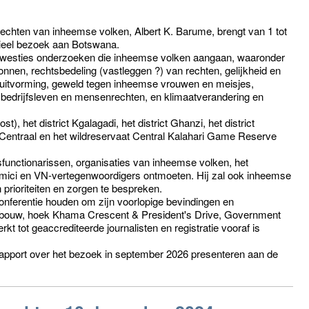
echten van inheemse volken, Albert K. Barume, brengt van 1 tot
ieel bezoek aan Botswana.
 kwesties onderzoeken die inheemse volken aangaan, waaronder
bronnen, rechtsbedeling (vastleggen ?) van rechten, gelijkheid en
besluitvorming, geweld tegen inheemse vrouwen en meisjes,
, bedrijfsleven en mensenrechten, en klimaatverandering en
), het district Kgalagadi, het district Ghanzi, het district
 Centraal en het wildreservaat Central Kalahari Game Reserve
sfunctionarissen, organisaties van inheemse volken, het
mici en VN-vertegenwoordigers ontmoeten. Hij zal ook inheemse
ioriteiten en zorgen te bespreken.
nferentie houden om zijn voorlopige bevindingen en
gebouw, hoek Khama Crescent & President's Drive, Government
t tot geaccrediteerde journalisten en registratie vooraf is
drapport over het bezoek in september 2026 presenteren aan de