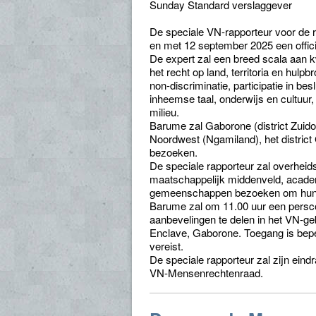
Sunday Standard verslaggever
De speciale VN-rapporteur voor de r
en met 12 september 2025 een offic
De expert zal een breed scala aan
het recht op land, territoria en hulp
non-discriminatie, participatie in 
inheemse taal, onderwijs en cultuur
milieu.
Barume zal Gaborone (district Zuidoost
Noordwest (Ngamiland), het district
bezoeken.
De speciale rapporteur zal overheid
maatschappelijk middenveld, acade
gemeenschappen bezoeken om hun pr
Barume zal om 11.00 uur een persco
aanbevelingen te delen in het VN-
Enclave, Gaborone. Toegang is beperk
vereist.
De speciale rapporteur zal zijn ein
VN-Mensenrechtenraad.