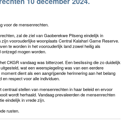
rechten 10 december 2024.
g voor de mensenrechten.
chten, zal de ziel van Gaoberekwe Pitseng eindelijk in
n zijn voorouderlijke woonplaats Central Kalahari Game Reserve.
ven te worden in het voorouderlijk land zowel heilig als
nd ontzegd mogen worden.
et CKGR vandaag was bitterzoet. Een beslissing die zo duidelijk
uitgesteld, wat een weerspiegeling was van een eerdere
 moment dient als een aangrijpende herinnering aan het belang
en respect voor alle individuen.
et centraal stellen van mensenrechten in haar beleid en ervoor
d nooit wordt herhaald. Vandaag prevaleerden de mensenrechten
e eindelijk in vrede zijn.
de rusten.