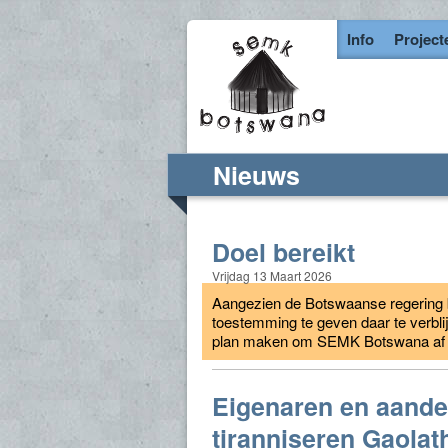
Info
Project
Nieuws
Doel bereikt
Vrijdag 13 Maart 2026
Aangezien de Botswaanse regering b
toestemming te geven daar te verbli
plan maken om SEMK Botswana af te
Eigenaren en aande
tiranniseren Gaolat