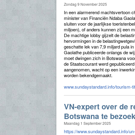
Zondag 9 November 2025
In een alarmerend machtsvertoon cha
minister van Financiën Ndaba Gaola
sluiten voor de jaarlijkse toeristen
miljoen), of anders kunnen zij een 
De machtige lobby gijzelt de belasti
hervormingen in de belastingwetgevin
geschatte lek van 7,9 miljard pula in
Gaolathe publiceerde onlangs de wi
moet dwingen zich in Botswana voor
de Staatscourant werd gepubliceer
aangenomen, wacht op een inwerkingt
worden bekendgemaakt.
www.sundaystandard.info/tourism-tit
VN-expert over de 
Botswana te bezoe
Maandag 1 September 2025
https://www.sundaystandard.info/un-