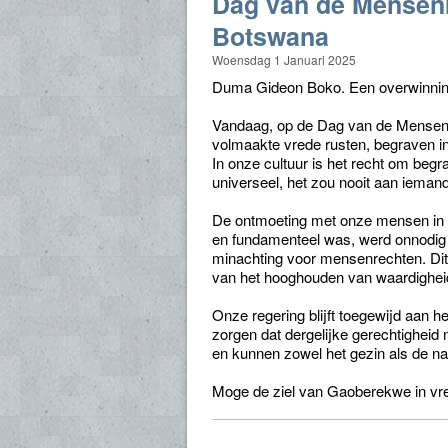
Dag van de Mensen
Botswana
Woensdag 1 Januari 2025
Duma Gideon Boko. Een overwinnin
Vandaag, op de Dag van de Mensenre
volmaakte vrede rusten, begraven i
In onze cultuur is het recht om begra
universeel, het zou nooit aan iema
De ontmoeting met onze mensen in h
en fundamenteel was, werd onnodig 
minachting voor mensenrechten. Dit
van het hooghouden van waardigheid 
Onze regering blijft toegewijd aan h
zorgen dat dergelijke gerechtighei
en kunnen zowel het gezin als de nati
Moge de ziel van Gaoberekwe in vre