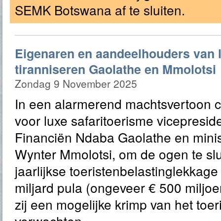
SEMK Botswana af te sluiten.
Eigenaren en aandeelhouders van 
tiranniseren Gaolathe en Mmolotsi
Zondag 9 November 2025
In een alarmerend machtsvertoon c
voor luxe safaritoerisme vicepresid
Financiën Ndaba Gaolathe en minis
Wynter Mmolotsi, om de ogen te slu
jaarlijkse toeristenbelastinglekkag
miljard pula (ongeveer € 500 miljo
zij een mogelijke krimp van het toe
verwachten.