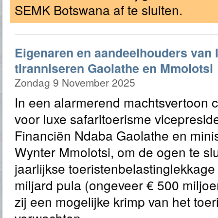
SEMK Botswana af te sluiten.
Eigenaren en aandeelhouders van 
tiranniseren Gaolathe en Mmolotsi
Zondag 9 November 2025
In een alarmerend machtsvertoon c
voor luxe safaritoerisme vicepresid
Financiën Ndaba Gaolathe en minis
Wynter Mmolotsi, om de ogen te slu
jaarlijkse toeristenbelastinglekkag
miljard pula (ongeveer € 500 miljo
zij een mogelijke krimp van het toe
verwachten.